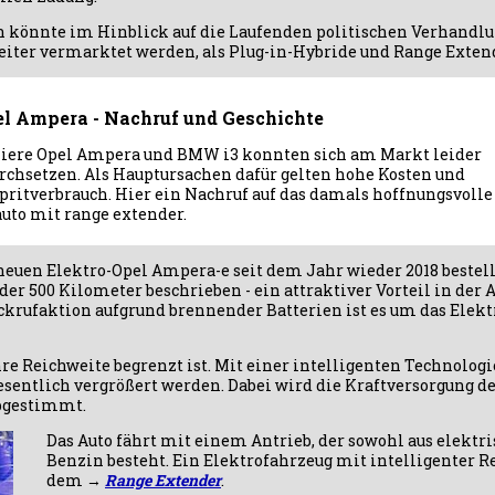
en könnte im Hinblick auf die Laufenden politischen Verhand
iter vermarktet werden, als Plug-in-Hybride und Range Exten
el Ampera - Nachruf und Geschichte
niere Opel Ampera und BMW i3 konnten sich am Markt leider
rchsetzen. Als Hauptursachen dafür gelten hohe Kosten und
pritverbrauch. Hier ein Nachruf auf das damals hoffnungsvolle
uto mit range extender.
euen Elektro-Opel Ampera-e seit dem Jahr wieder 2018 bestell
er 500 Kilometer beschrieben - ein attraktiver Vorteil in der 
ckrufaktion aufgrund brennender Batterien ist es um das Elekt
hre Reichweite begrenzt ist. Mit einer intelligenten Technolog
sentlich vergrößert werden. Dabei wird die Kraftversorgung de
abgestimmt.
Das Auto fährt mit einem Antrieb, der sowohl aus elektri
Benzin besteht. Ein Elektrofahrzeug mit intelligenter 
dem →
Range Extender
.