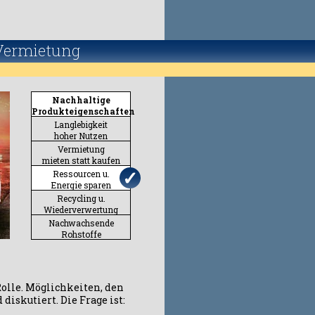
Vermietung
Nachhaltige
Produkteigenschaften
Langlebigkeit
hoher Nutzen
Vermietung
mieten statt kaufen
✓
Ressourcen u.
Energie sparen
Recycling u.
Wiederverwertung
Nachwachsende
Rohstoffe
olle. Möglichkeiten, den
iskutiert. Die Frage ist: