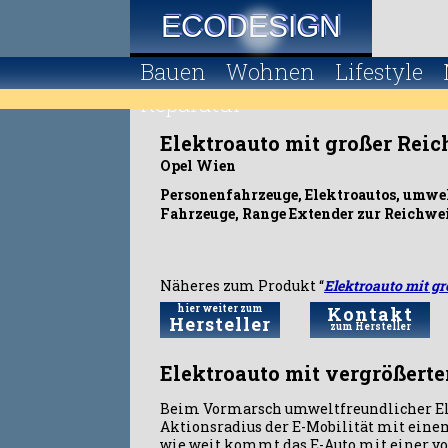
ECODESIGN
Bauen
Wohnen
Lifestyle
Reparatur
Elektroauto mit großer Reic
Opel Wien
Personenfahrzeuge, Elektroautos, umwe
Fahrzeuge, Range Extender zur Reichwe
Näheres zum Produkt “
Elektroauto mit gr
hier weiter zum
Kontakt
Hersteller
zum Hersteller
Elektroauto mit vergrößerte
Beim Vormarsch umweltfreundlicher Elek
Aktionsradius der E-Mobilität mit einem
wie weit kommt das E-Auto mit einer vo