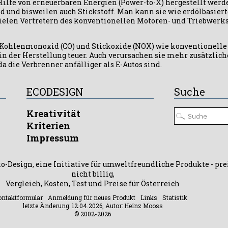
t Hilfe von erneuerbaren Energien (Power-to-X) hergestellt wer
id und bisweilen auch Stickstoff. Man kann sie wie erdölbasiert
ielen Vertretern des konventionellen Motoren- und Triebwerksb
l Kohlenmonoxid (CO) und Stickoxide (NOX) wie konventionelle T
in der Herstellung teuer. Auch verursachen sie mehr zusätzlich
a die Verbrenner anfälliger als E-Autos sind.
ECODESIGN
Suche
Kreativität
Kriterien
Impressum
ko-Design, eine Initiative für umweltfreundliche Produkte - pre
nicht billig,
Vergleich, Kosten, Test und Preise für Österreich
ntaktformular
Anmeldung für neues Produkt
Links
Statistik
letzte Änderung: 12.04.2026, Autor: Heinz Mooss
© 2002-2026