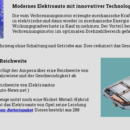
Modernes Elektroauto mit innovativer Technolo
Die vom Verbrennungsmotor erzeugte mechanische Kraft 
in elektrische und dann wieder in mechanische Energie 
Wirkungsgradverluste in Kauf zu nehmen. Der Vorteil bes
Verbrennungsmotor im optimalen Drehzahlbereich gef
rzeug ohne Schaltung und Getriebe aus. Dies reduziert das Ge
 Reichweite
erfügt der Ampera über eine Reichweite von
Fahrwiese und der Geschwindigkeit ab.
eichweite von Elektroautos
auto-News.net )
euge nutzt noch eine Nickel-Metall-Hybrid
t das Elektroauto von Opel seine Leistung
en-Batteriepaket
. Dieses besteht aus 288