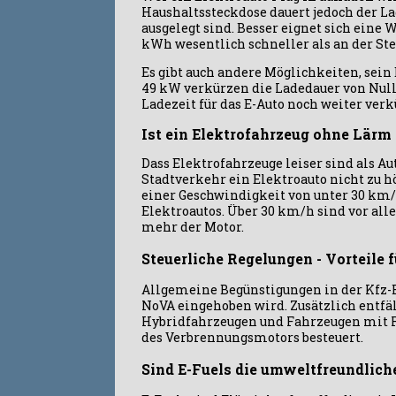
Haushaltssteckdose dauert jedoch der L
ausgelegt sind. Besser eignet sich eine 
kWh wesentlich schneller als an der St
Es gibt auch andere Möglichkeiten, sei
49 kW verkürzen die Ladedauer von Null a
Ladezeit für das E-Auto noch weiter verk
Ist ein Elektrofahrzeug ohne Lärm 
Dass Elektrofahrzeuge leiser sind als A
Stadtverkehr ein Elektroauto nicht zu h
einer Geschwindigkeit von unter 30 km/
Elektroautos. Über 30 km/h sind vor all
mehr der Motor.
Steuerliche Regelungen - Vorteile 
Allgemeine Begünstigungen in der Kfz
NoVA eingehoben wird. Zusätzlich entfäl
Hybridfahrzeugen und Fahrzeugen mit 
des Verbrennungsmotors besteuert.
Sind E-Fuels die umweltfreundlich