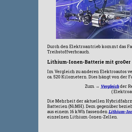
Durch den E
lektroantrie
b kommt das Fah
Treibstoffverbrauch.
Lithium-Ionen-Batterie mit gro0er
Im Vergleich zu anderen Elektroautos v
ca. 520 Kilometern. Dies hängt von der 
Zum →
Vergleich
der R
( Elektro
Die Mehrheit der aktuellen Hybridfahrz
Batterien (NiMH). Dem gegenüber bezieh
aus einem 16 kWh fassenden
Lithium-Ion
einzelnen Lithium-Ionen-Zellen.