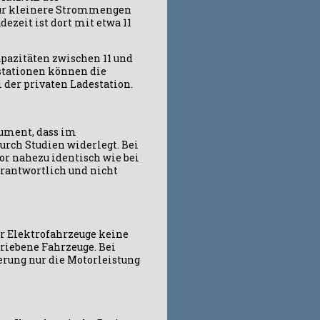
 für kleinere Strommengen
ezeit ist dort mit etwa 11
apazitäten zwischen 11 und
estationen können die
i der privaten Ladestation.
gument, dass im
urch Studien widerlegt. Bei
r nahezu identisch wie bei
erantwortlich und nicht
r Elektrofahrzeuge keine
triebene Fahrzeuge. Bei
rung nur die Motorleistung