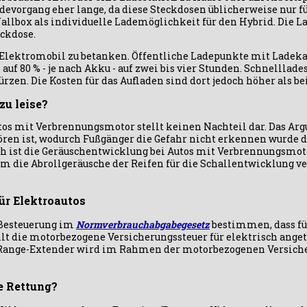
adevorgang eher lange, da diese Steckdosen üblicherweise nur
Wallbox als individuelle Lademöglichkeit für den Hybrid. Die Lad
eckdose.
n Elektromobil zu betanken. Öffentliche Ladepunkte mit Ladek
uf 80 % - je nach Akku - auf zwei bis vier Stunden. Schnelllad
ürzen. Die Kosten für das Aufladen sind dort jedoch höher als be
zu leise?
utos mit Verbrennungsmotor stellt keinen Nachteil dar. Das Ar
ören ist, wodurch Fußgänger die Gefahr nicht erkennen wurde d
h ist die Geräuschentwicklung bei Autos mit Verbrennungsmoto
em die Abrollgeräusche der Reifen für die Schallentwicklung v
für Elektroautos
-Besteuerung im
Normverbrauchabgabegesetz
bestimmen, dass fü
lt die motorbezogene Versicherungssteuer für elektrisch ange
Range-Extender wird im Rahmen der motorbezogenen Versiche
e Rettung?