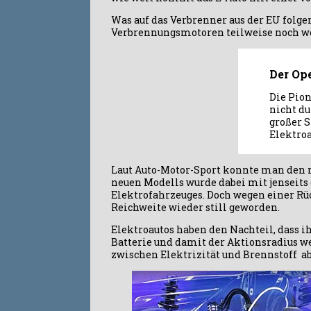
Was auf das Verbrenner aus der EU folg
Verbrennungsmotoren teilweise noch we
Der Op
Die Pio
nicht du
großer S
Elektroa
Laut Auto-Motor-Sport konnte man den n
neuen Modells wurde dabei mit jenseits d
Elektrofahrzeuges. Doch wegen einer Rü
Reichweite wieder still geworden.
Elektroautos haben den Nachteil, dass i
Batterie und damit der Aktionsradius we
zwischen Elektrizität und Brennstoff 