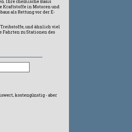
den. Ihre chemische Basis
e Kraftstoffe in Motoren und
aus als Rettung vor der E-
reibstoffe, und ähnlich viel
e Fahrten zu Stationen des
iswert, kostengünstig - aber