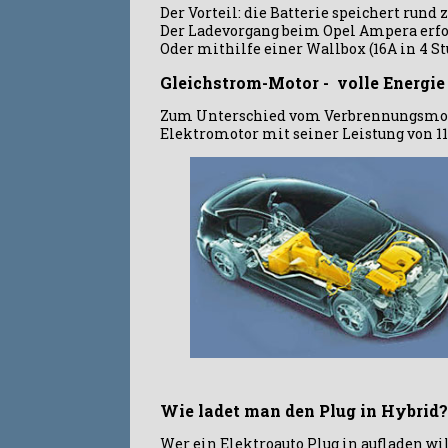
Der Vorteil: die Batterie speichert run
Der Ladevorgang beim Opel Ampera erfol
Oder mithilfe einer Wallbox (16A in 4 St
Gleichstrom-Motor - volle Energie
Zum Unterschied vom Verbrennungsmotor
Elektromotor mit seiner Leistung von 1
Wie ladet man den Plug in Hybrid?
Wer ein Elektroauto Plug in aufladen wi