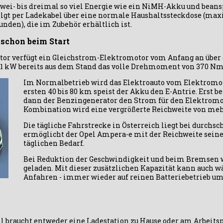
d zwei- bis dreimal so viel Energie wie ein NiMH-Akku und beans
gt per Ladekabel über eine normale Haushaltssteckdose (maxim
unden), die im Zubehör erhältlich ist.
 schon beim Start
 verfügt ein Gleichstrom-Elektromotor vom Anfang an über di
11 kW bereits aus dem Stand das volle Drehmoment von 370 Nm
Im Normalbetrieb wird das Elektroauto vom Elektromot
ersten 40 bis 80 km speist der Akku den E-Antrie. Erst b
dann der Benzingenerator den Strom für den Elektromot
Kombination wird eine vergrößerte Reichweite von mehr
Die tägliche Fahrstrecke in Österreich liegt bei durchs
ermöglicht der Opel Ampera-e mit der Reichweite seine
täglichen Bedarf.
Bei Reduktion der Geschwindigkeit und beim Bremsen 
geladen. Mit dieser zusätzlichen Kapazität kann auch wä
Anfahren - immer wieder auf reinen Batteriebetrieb um
ll braucht entweder eine Ladestation zu Hause oder am Arbeitsp