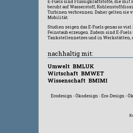
E-Fuels sind Flüssigkraftstoffe, die mi
beruht auf Wasserstoff, Kohlenstoffdiox
Turbinen verbrennen. Daher gelten sie v
Mobilität.
Studien zeigen das E-Fuels genau so vie
Feinstaub erzeugen. Zudem sind E-Fuels 
Tankstellennetzes und in Werkstätten, d
nachhaltig mit:
Umwelt
BMLUK
Wirtschaft
BMWET
Wissenschaft
BMIMI
Ecodesign - Ökodesign - Eco-Design - Ö
Ko