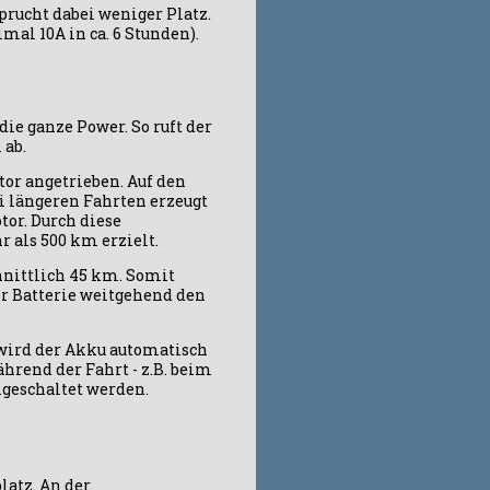
prucht dabei weniger Platz.
al 10A in ca. 6 Stunden).
e ganze Power. So ruft der
 ab.
or angetrieben. Auf den
ei längeren Fahrten erzeugt
or. Durch diese
 als 500 km erzielt.
chnittlich 45 km. Somit
r Batterie weitgehend den
wird der Akku automatisch
hrend der Fahrt - z.B. beim
geschaltet werden.
latz. An der