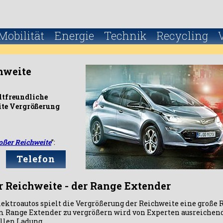
Mobilität
Energie
Technik
Recycling
hweite
ltfreundliche
ite Vergrößerung
oßer Reichweite
”:
Telefon
r Reichweite - der Range Extender
troautos spielt die Vergrößerung der Reichweite eine große R
 Range Extender zu vergrößern wird von Experten ausreichend d
llen Ladung.