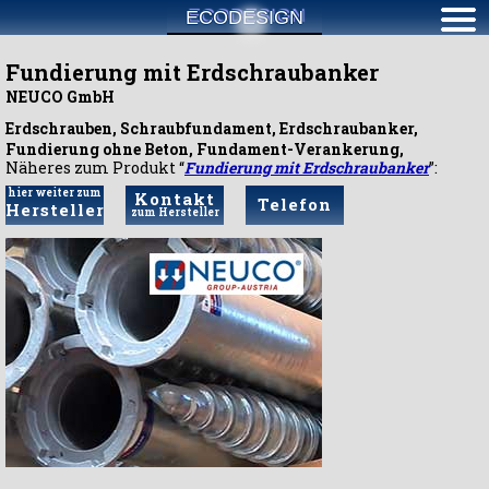
ECODESIGN
Fundierung mit Erdschraubanker
NEUCO GmbH
Erdschrauben, Schraubfundament, Erdschraubanker,
Fundierung ohne Beton, Fundament-Verankerung,
Näheres zum Produkt “
Fundierung mit Erdschraubanker
”:
hier weiter zum
Kontakt
Telefon
Hersteller
zum Hersteller