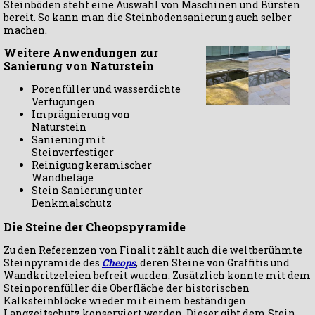
Steinböden steht eine Auswahl von Maschinen und Bürsten
bereit. So kann man die Steinbodensanierung auch selber
machen.
Weitere Anwendungen zur
Sanierung von Naturstein
Porenfüller und wasserdichte
Verfugungen
Imprägnierung von
Naturstein
Sanierung mit
Steinverfestiger
Reinigung keramischer
Wandbeläge
Stein Sanierung unter
Denkmalschutz
Die Steine der Cheopspyramide
Zu den Referenzen von Finalit zählt auch die weltberühmte
Steinpyramide des
Cheops
, deren Steine von Graffitis und
Wandkritzeleien befreit wurden. Zusätzlich konnte mit dem
Steinporenfüller die Oberfläche der historischen
Kalksteinblöcke wieder mit einem beständigen
Langzeitschutz konserviert werden. Dieser gibt dem Stein