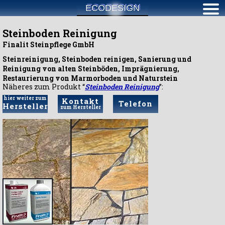
ECODESIGN
Steinboden Reinigung
Finalit Steinpflege GmbH
Steinreinigung, Steinboden reinigen, Sanierung und
Reinigung von alten Steinböden, Imprägnierung,
Restaurierung von Marmorboden und Naturstein
Näheres zum Produkt “
Steinboden Reinigung
”:
hier weiter zum
Kontakt
Telefon
Hersteller
zum Hersteller