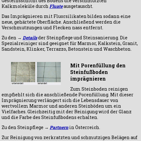
Gesteinsschicht des Bodens die verschmutzten
Kalkmoleküle durch
Fluate
ausgetauscht.
Das Imprägnieren mit Fluorsilikaten bilden sodann eine
neue, gehärtete Oberfläche. Anschließend werden die
Verschmutzungen und Flecken nass entfernt.
Zu den →
Details
der Steinpflege und Steinsanierung. Die
Spezialreiniger sind geeignet für Marmor, Kalkstein, Granit,
Sandstein, Klinker, Terrazzo, Betonstein und Waschbeton.
Mit Porenfüllung den
Steinfußboden
imprägnieren
Zum Steinboden reinigen
empfiehlt sich die anschließende Porenfüllung. Mit dieser
Imprägnierung verlängert sich die Lebensdauer von
wertvollem Marmor und anderen Steinböden um ein
Vielfaches. Gleichzeitig mit der Reinigung wird der Glanz
und die Farbe des Steinfußbodens erhalten.
Zu den Steinpflege →
Partnern
in Österreich.
Zur Reinigung von zerkratzten und schmutzigen Belägen auf