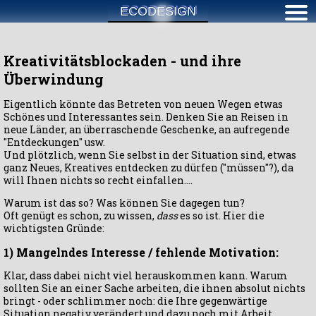
ECODESIGN
Kreativitätsblockaden - und ihre
Überwindung
Eigentlich könnte das Betreten von neuen Wegen etwas
Schönes und Interessantes sein. Denken Sie an Reisen in
neue Länder, an überraschende Geschenke, an aufregende
"Entdeckungen" usw.
Und plötzlich, wenn Sie selbst in der Situation sind, etwas
ganz Neues, Kreatives entdecken zu dürfen ("müssen"?), da
will Ihnen nichts so recht einfallen....
Warum ist das so? Was können Sie dagegen tun?
Oft genügt es schon, zu wissen,
dass
es so ist. Hier die
wichtigsten Gründe:
1) Mangelndes Interesse / fehlende Motivation:
Klar, dass dabei nicht viel herauskommen kann. Warum
sollten Sie an einer Sache arbeiten, die ihnen absolut nichts
bringt - oder schlimmer noch: die Ihre gegenwärtige
Situation negativ verändert und dazu noch mit Arbeit