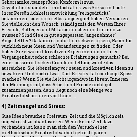
Gehorsamkeitsansprüche, Konformismus,
Gewohnheitshandeln - einfach alles, was Sie so im Laufe
Ihrer Persönlichkeitsentwicklung "reingedrückt"
bekommen - oder sich selbst angeeignet haben. Verspüren
Sie vielleicht den Wunsch, ständig mit den Werten Ihrer
Freunde, Kollegen und Mitarbeiter übereinstimmen zu
müssen? Sind Sie ein gut angepasster, "angenehmer"
Angestellter? Da kann es natürlich schwierig sein, Raum für
wirklich neue Ideen und Veränderungen zu finden. Oder
haben Sie etwa mit kreativen Experimenten in Ihrer
Vergangenheit schon schlechte Erfahrungen gemacht? Bei
einer pessimistischen Grundeinstellung würde das
ausreichen, Sie lebenslang vor neuen und kreativen Ideen zu
bewahren. Und noch etwas: Darf Kreativität überhaupt Spass
machen? Wenn Sie vielleicht irgendwo in Ihrem Inneren
der Meinung sind, dass Arbeit und Freude nicht gut
zusammenpassen, dann liegt noch eine Menge von
Kreativitätsbarrieren vor Ihnen.....
4) Zeitmangel und Stress:
Gute Ideen brauchen Freiraum, Zeit und die Möglichkeit,
ungestresst zu phantasieren. Wenn keine Zeit dazu
vorhanden ist, kann man sich den Versuch einer
methodischen Kreativitätsarbeit getrost sparen.