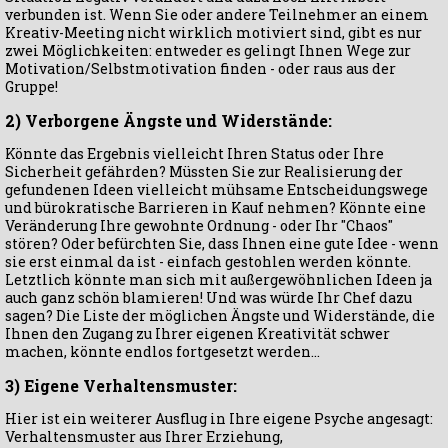
verbunden ist. Wenn Sie oder andere Teilnehmer an einem
Kreativ-Meeting nicht wirklich motiviert sind, gibt es nur
zwei Möglichkeiten: entweder es gelingt Ihnen Wege zur
Motivation/Selbstmotivation finden - oder raus aus der
Gruppe!
2) Verborgene Ängste und Widerstände:
Könnte das Ergebnis vielleicht Ihren Status oder Ihre
Sicherheit gefährden? Müssten Sie zur Realisierung der
gefundenen Ideen vielleicht mühsame Entscheidungswege
und bürokratische Barrieren in Kauf nehmen? Könnte eine
Veränderung Ihre gewohnte Ordnung - oder Ihr "Chaos"
stören? Oder befürchten Sie, dass Ihnen eine gute Idee - wenn
sie erst einmal da ist - einfach gestohlen werden könnte.
Letztlich könnte man sich mit außergewöhnlichen Ideen ja
auch ganz schön blamieren! Und was würde Ihr Chef dazu
sagen? Die Liste der möglichen Ängste und Widerstände, die
Ihnen den Zugang zu Ihrer eigenen Kreativität schwer
machen, könnte endlos fortgesetzt werden...
3) Eigene Verhaltensmuster:
Hier ist ein weiterer Ausflug in Ihre eigene Psyche angesagt:
Verhaltensmuster aus Ihrer Erziehung,